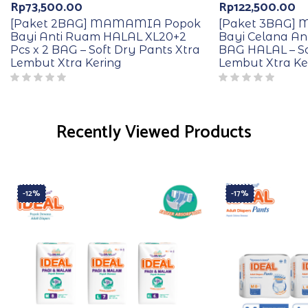
Rp
73,500.00
Rp
122,500.00
[Paket 2BAG] MAMAMIA Popok
[Paket 3BAG]
Bayi Anti Ruam HALAL XL20+2
Bayi Celana Ant
Pcs x 2 BAG – Soft Dry Pants Xtra
BAG HALAL – So
Lembut Xtra Kering
Lembut Xtra Ke
Recently Viewed Products
-12%
-17%