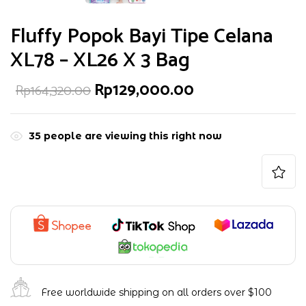
Fluffy Popok Bayi Tipe Celana
XL78 – XL26 X 3 Bag
Harga
Harga
Rp
129,000.00
Rp
164,320.00
aslinya
saat
adalah:
ini
Rp164,320.00.
adalah:
Rp129,000.00.
35
people are viewing this right now
Free worldwide shipping on all orders over $100