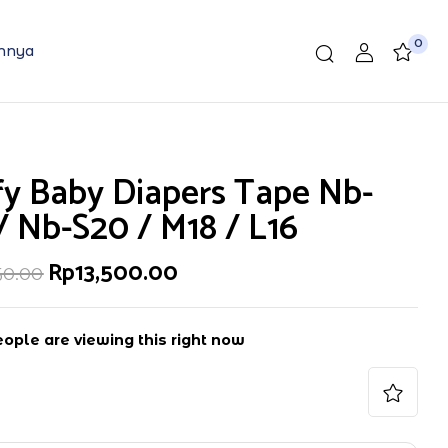
0
nnya
fy Baby Diapers Tape Nb-
/ Nb-S20 / M18 / L16
Harga
Harga
Rp
13,500.00
650.00
aslinya
saat
adalah:
ini
Rp13,650.00.
adalah:
Rp13,500.00.
ople are viewing this right now