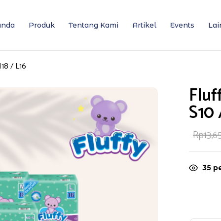
anda
Produk
Tentang Kami
Artikel
Events
Lai
18 / L16
Fluf
S10 
Rp
13,
35
pe