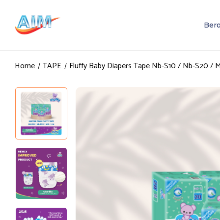
Ber
Home
TAPE
Fluffy Baby Diapers Tape Nb-S10 / Nb-S20 / M