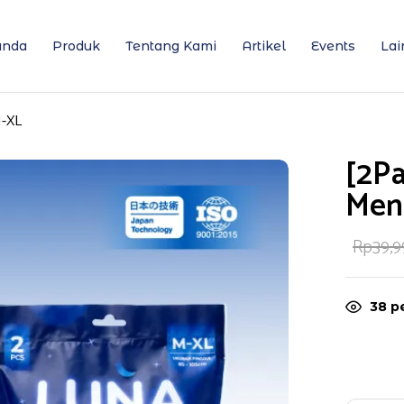
anda
Produk
Tentang Kami
Artikel
Events
Lai
M-XL
[2P
Men
Rp
39,
38
pe