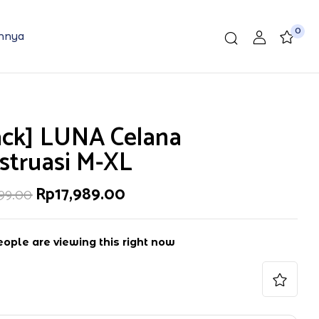
0
nnya
ack] LUNA Celana
struasi M-XL
Harga
Harga
Rp
17,989.00
999.00
aslinya
saat
adalah:
ini
Rp39,999.00.
adalah:
Rp17,989.00.
ople are viewing this right now