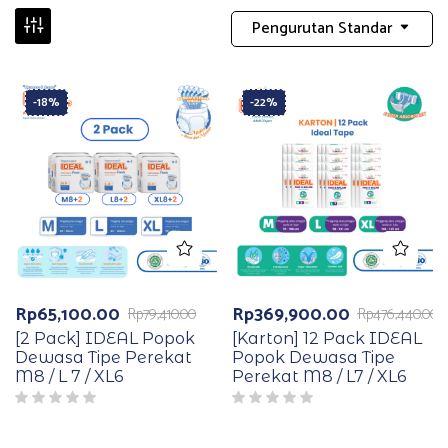
Pengurutan Standar
-18%
-22%
Rp
65,100.00
Rp
369,900.00
Rp
79,410.00
Rp
476,440.00
Harga
Harga
Harga
Harga
aslinya
saat
aslinya
saat
[2 Pack] IDEAL Popok
[Karton] 12 Pack IDEAL
adalah:
ini
adalah:
ini
Dewasa Tipe Perekat
Popok Dewasa Tipe
Rp79,410.00.
adalah:
Rp476,440.00.
adalah:
M8 / L 7 / XL6
Perekat M8 / L7 / XL6
Rp65,100.00.
Rp369,900.00.